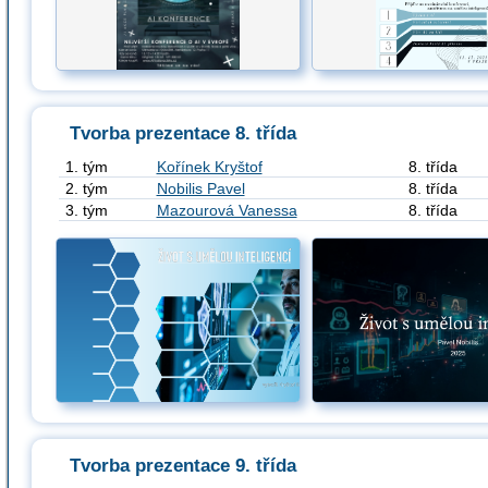
Tvorba prezentace 8. třída
1. tým
Kořínek Kryštof
8. třída
2. tým
Nobilis Pavel
8. třída
3. tým
Mazourová Vanessa
8. třída
Tvorba prezentace 9. třída