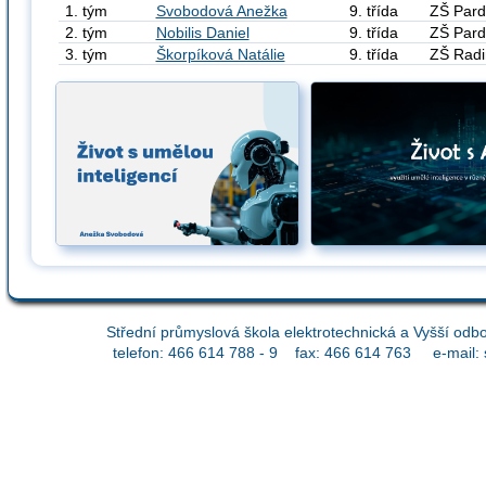
1. tým
Svobodová Anežka
9. třída
ZŠ Pard
2. tým
Nobilis Daniel
9. třída
ZŠ Pard
3. tým
Škorpíková Natálie
9. třída
ZŠ Rad
Střední průmyslová škola elektrotechnická a Vyšší odbo
telefon: 466 614 788 - 9 fax: 466 614 763 e-mail: 