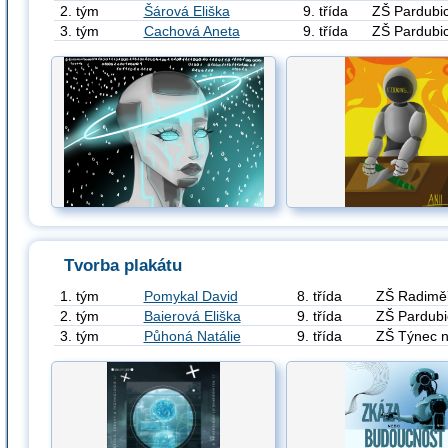
2. tým
Šárová Eliška
9. třída
ZŠ Pardubic
3. tým
Cachová Aneta
9. třída
ZŠ Pardubic
Tvorba plakátu
1. tým
Pomykal David
8. třída
ZŠ Radimě
2. tým
Baierová Eliška
9. třída
ZŠ Pardubi
3. tým
Půhoná Natálie
9. třída
ZŠ Týnec 