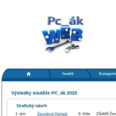
Soutěž
Kategori
Výsledky soutěže PC_ák 2025
Grafický návrh
1. tým
Špundová Daniela
8. třída
ZŠaMŠ Černi